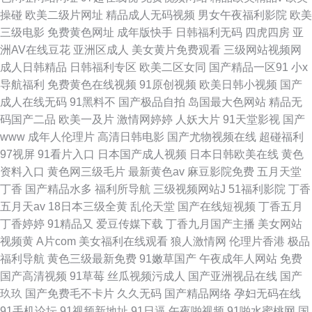
操碰
欧美二级片网址
精品成人无码视频
男女午夜福利影院
欧美
三级电影
免费黄色网址
成年版快手
日韩福利无码
四虎四房
亚
洲AV在线豆花
亚洲区成人
美女黄片免费观看
三级网站视频网
成人日韩精品
日韩福利专区
欧美二区女同
国产精品一区91
小x
导航福利
免费黄色在线视频
91原创视频
欧美日韩小视频
国产
成人在线无码
91黑料不
国产极品自拍
岛国最大色网站
精品无
码国产二品
欧美一及片
激情网婷婷
人妖大片
91天堂影视
国产
www
成年人伦理片
高清日韩电影
国产尤物视频在线
超碰福利
97视屏
91看片入口
日本国产成人视频
日本日韩欧美在线
黄色
资料入口
黄色网三级毛片
最新黄色av
麻豆影院免费
五月天堂
丁香
国产精品水多
福利所导航
三级视频网站J
51福利影院
丁香
五月天av
18日本三级全黄
乱伦天堂
国产在线短视频
丁香五月
丁香婷婷
91精品又
爱豆传媒下载
丁香九月国产主播
美女网站
视频黄
A片com
美女福利在线观看
狼人激情网
伦理片香港
极品
福利导航
黄色三级最新免费
91嫩草国产
午夜成年人网站
免费
国产高清视频
91草莓
丝瓜视频污成人
国产亚洲视品在线
国产
玖玖
国产免费毛不卡片
久久无码
国产精品网络
孕妇无码在线
91手机论坛
91视频新地址
91日逼
午夜啪视频
91啪水蜜桃网
国