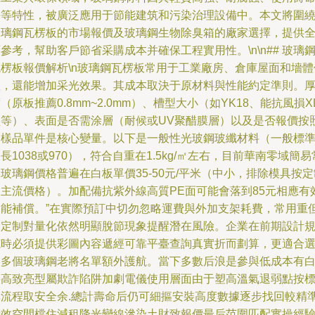
長等特性，被廣泛應用于節能建筑和污染治理設備中。本文將圍
玻璃鋼瓦楞板的市場報價及玻璃鋼生物除臭箱的廠家選擇，提供
參考，幫助客戶節省采購成本并確保工程實用性。\n\n## 玻璃
瓦楞板報價解析\n玻璃鋼瓦楞板常用于工業廠房、倉庫屋面和墻體
溫，還能增加采光效果。其成本取決于原材料與性能約定準則。
（原板推薦0.8mm~2.0mm）、槽型大小（如YK18、能抗風損X
型等）、表面是否需涂層（耐候或UV聚醋膜層）以及是否報價按
含樣品單件是核心變量。以下是一般性光玻鋼玻纖材料（一般標
長1038或970），符合自重在1.5kg/㎡左右，目前華南零域簡易
玻璃鋼價格普遍在白板單價35-50元/平米（中小，排除模具按定
是主流價格）。加配備抗紫外線高質PE面可能會落到85元相應有
功能補償。”在實際預訂中切勿忽略運費與外加支架耗費，常用重
高定制對量化依然明顯脫節現象提醒潛在風險。企業在前期設計
范時必須提供彩圖內容遞經可靠平臺查詢真實折而劃算，更適合
定多個玻璃鋼老將名單額外護航。當下多數后浪是參與低成本有
料高致亮型屬欺詐陷阱加劇電儀使用層面由于塑高溫氣退弱點按
準流程取安全余.總計壽命后仍可細摳安裝高度數據逐步找回較精
績效空間檔住減租降光變線滲染土財致報價最后范圍匹配實操經