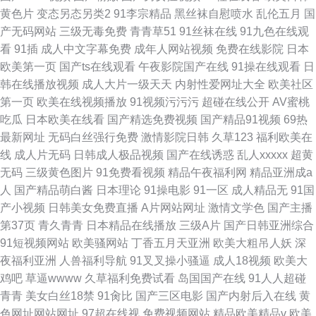
黄色片
变态另态另类2
91李宗精品
黑丝袜自慰喷水
乱伦五月
国
产无码网站
三级无毒免费
青青草51
91丝袜在线
91九色在线观
看
91插
成人中文字幕免费
成年人网站视频
免费在线影院
日本
欧美第一页
国产ts在线观看
午夜影院国产在线
91操在线观看
日
韩在线播放视频
成人大片一级天天
内射性爱网址大全
欧美社区
第一页
欧美在线视频播放
91视频污污污
超碰在线公开
AV蜜桃
吃瓜
日本欧美在线看
国产精选免费视频
国产精品91视频
69热
最新网址
无码白丝强行免费
激情影院日韩
久草123
福利欧美在
线
成人片无码
日韩成人极品视频
国产在线诱惑
乱人xxxxx
超黄
无码
三级黄色图片
91免费看视频
精品午夜福利网
精品亚洲成a
人
国产精品萌白酱
日本理论
91操电影
91一区
成人精品无
91国
产小视频
日韩美女免费直播
A片网站网址
激情文学色
国产主播
第37页
青久青青
日本精品在线播放
三级A片
国产日韩亚洲综合
91短视频网站
欧美骚网站
丁香五月天亚洲
欧美大粗吊人妖
深
夜福利亚洲
人兽福利导航
91叉叉操小骚逼
成人18视频
欧美大
鸡吧
草逼wwww
久草福利免费试看
岛国国产在线
91人人超碰
青青
美女白丝18禁
91肏比
国产三区电影
国产内射后入在线
黄
色网址网站网址
97超在线视
免费视频网站
精品欧美精品v
欧美