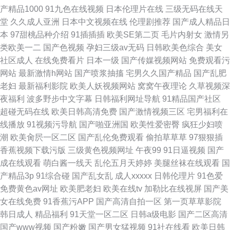
产精品1000
91九色在线视频
日本伦理片在线
三级无码在线天
堂
久久成人亚洲
日本中文视频在线
伦理剧推荐
国产成人精品日
本
97甜桃品种介绍
91插插插
欧美SE第二页
毛片内射女
激情另
类欧美一二
国产色视频
孕妇三级av无码
日韩欧美色综合
美女
社区成人
在线免费看片
日本一级
国产传媒视频网站
免费观看污
网站
最新激情h网站
国产喷浆抽搐
宅男久久国产精品
国产乱肥
老妇
最新福利影院
欧美人妖视频网站
窝窝午夜理论
久草视频深
夜福利
波多野步中文字幕
日韩福利网址导航
91精品国产社区
超碰无码在线
欧美日韩高清免费
国产激情视频三区
宅男福利在
线播放
91视频污导航
国产啪亚洲国
欧美性爱密臀
疯狂少妇喷
潮
欧美肏屄一区二区
国产乱伦免费观看
偷拍草草草
97狠狠插
香蕉视频下载污版
三级黄色视频网址
午夜99
91日逼视频
国产
成在线观看
萌白酱一线天
乱伦五月天婷婷
美腿丝袜在线观看
国
产精品3p
91综合碰
国产乱女乱
成人xxxxx
日韩伦理片
91色爱
免费黄色av网址
欧美肥老妇
欧美在线tv
加勒比在线视屏
国产美
女在线免费
91香蕉污APP
国产高清自拍一区
第一页草草影院
韩日成人
精品福利
91天堂一区二区
日韩a级电影
国产二区高清
国产www视频
国产粉嫩
国产男女猛视频
91社在线看
欧美日韩