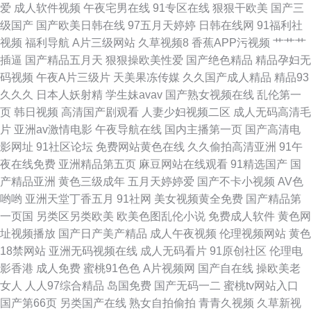
爱
成人软件视频
午夜宅男在线
91专区在线
狠狠干欧美
国产三
yb AV基地网 日本高清在线视频 91国产精品 国产天堂网 微拍福利视频午夜
级国产
国产欧美日韩在线
97五月天婷婷
日韩在线网
91福利社
视频
福利导航
A片三级网站
久草视频8
香蕉APP污视频
艹艹艹
精品 91海角社区视频 国产精品熟女久久 91蝌蚪人妻九色 黑人黑人操妇女
插逼
国产精品五月天
狠狠操欧美性爱
国产绝色精品
精品孕妇无
码视频
午夜A片三级片
天美果冻传媒
久久国产成人精品
精品93
BB 日韩成人黄色免费av 91福利院 超碰在线视91 大香蕉AV片 91国产原创出
久久久
日本人妖射精
学生妹avav
国产熟女视频在线
乱伦第一
页
韩日视频
高清国产剧观看
人妻少妇视频二区
成人无码高清毛
厂电影 www日日日 92极品少妇午夜福利 狠狠干网站 在线啊v www久久最新
片
亚洲av激情电影
午夜导航在线
国内主播第一页
国产高清电
影网址
91社区论坛
免费网站黄色在线
久久偷拍高清亚洲
91午
玖玖热精品视频 性爱探花 无码一一二一 91情侣在线 91欧美传媒 九草免费在
夜在线免费
亚洲精品第五页
麻豆网站在线观看
91精选国产
国
产精品亚洲
黄色三级成年
五月天婷婷爱
国产不卡小视频
AV色
线 91在线精品尤物 密臀久久99精品 色悠悠综合在线观看 肏屄色网 人妻熟女
哟哟
亚洲天堂丁香五月
91社网
美女视频黄全免费
国产精品第
一页国
另类区另类欧美
欧美色图乱伦小说
免费成人软件
黄色网
视频一区二区 91狼友社 户外露出 五月天福利导航
址视频播放
国产日产美产精品
成人午夜视频
伦理视频网站
黄色
18禁网站
亚洲无码视频在线
成人无码看片
91原创社区
伦理电
影香港
成人免费
蜜桃91色色
A片视频网
国产自在线
操欧美老
女人
人人97综合精品
岛国免费
国产无码一二
蜜桃tv网站入口
国产第66页
另类国产在线
熟女自拍偷拍
青青久视频
久草新视