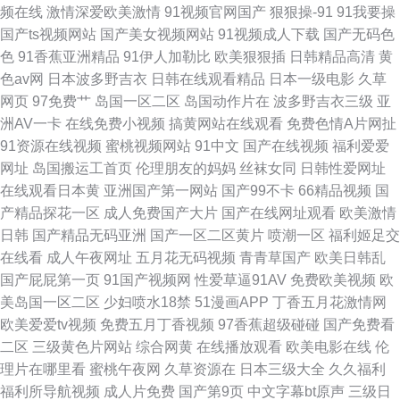
频在线
激情深爱欧美激情
91视频官网国产
狠狠操-91
91我要操
国产ts视频网站
国产美女视频网站
91视频成人下载
国产无码色
色
91香蕉亚洲精品
91伊人加勒比
欧美狠狠插
日韩精品高清
黄
色av网
日本波多野吉衣
日韩在线观看精品
日本一级电影
久草
网页
97免费艹
岛国一区二区
岛国动作片在
波多野吉衣三级
亚
洲AV一卡
在线免费小视频
搞黄网站在线观看
免费色情A片网扯
91资源在线视频
蜜桃视频网站
91中文
国产在线视频
福利爱爱
网址
岛国搬运工首页
伦理朋友的妈妈
丝袜女同
日韩性爱网址
在线观看日本黄
亚洲国产第一网站
国产99不卡
66精品视频
国
产精品探花一区
成人免费国产大片
国产在线网址观看
欧美激情
日韩
国产精品无码亚洲
国产一区二区黄片
喷潮一区
福利姬足交
在线看
成人午夜网址
五月花无码视频
青青草国产
欧美日韩乱
国产屁屁第一页
91国产视频网
性爱草逼91AV
免费欧美视频
欧
美岛国一区二区
少妇喷水18禁
51漫画APP
丁香五月花激情网
欧美爱爱tv视频
免费五月丁香视频
97香蕉超级碰碰
国产免费看
二区
三级黄色片网站
综合网黄
在线播放观看
欧美电影在线
伦
理片在哪里看
蜜桃午夜网
久草资源在
日本三级大全
久久福利
福利所导航视频
成人片免费
国产第9页
中文字幕bt原声
三级日