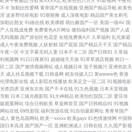
欧美午夜极品
性欧美ⅩⅩⅩⅩ乱
欧美色色六月天
91影视网
午夜伦
三页 九九精品黄色 成人ss av福利免费 91麻豆传媒网站大全 91视频新入口
不卡
加勒比性爱网
青草国产在线视频
亚洲国产精品导航
欧美色
淫
波多野结依电影
91狠狠撸
成人深夜电影
精品国产美女剃毛
综合色男人的天堂 涩玖玖热婷婷 日韩精品成人 久久爱AV 激情猫色网 91香
加勒比熟女
91碰在线
欧美裸模
萌白酱国产一区
美国一级AV
国
产人在线成免费
免费黄色A片网址
微拍福利国产视频
国产人成
蕉综合操网 夜夜成人导航福利 欧美日韩另类亚洲色网 日韩久久精品 男人天
无码视频
国产原创区色花堂
在线免费黄A片
久草福利
乱伦家庭
成人午夜免费视频
人妖射精
国产屁屁
国产精品天干天
国产精品
堂色91 俺去也欧洲综合 伊人9988 www色一区二区 国产乱子伦一区二区三
午夜一区
中文字幕无码人妻
日本不卡二区
国产日韩91
久草福
利视频网
91日日夜夜91
超碰碰天天操
91草草酒店视频
韩日一
激情视频91 蜜桃视频网在线观看 91在线网站免费观看 亚洲网黄 国产美女
区二区
国产激情视频网站
成人视频日本
茄子视频污
亚洲色欲天
天
成人丝瓜视频下载
日韩逼网
精东传媒入口
黄wwww色
香港
91被内射 日本不卡久久精品 91网站网址 亚洲天堂色在线 色AV影音先锋 久
伦理电影在线
成人影院在线播放
欧美足交一区二区
91视频电影
另类四虎
亚洲东京热
国产不卡在线
91九色视频
日本天堂视频
久人妻网 爱爱网站午夜 www第一久久 91色色网 91制作室白乳 丁香五月日
导航
日本三级光棍影院
91大神精品
欧美怡红院院二区
爱豆传
媒观看网站
综合日韩欧美
草逼网首页
国产日韩精品91
91视频
韩 国产91在线视频看看 91免费蜜桃 91午夜 超碰人人91在线 91孕妇视频 最
网站在线
69性影院
福利资源在线
91自拍最新网址
青青草国产
成人
黄色岛国网站
欧美一xxxxx
欧美gayv
91色情激情网
中国韩
新福利AV在线 91精品国自产 91成年成年进入人口 91色色导航导航 影音先
国日本高清
国产国产一区
亚洲欧洲成人
日韩在线
久久国产影视