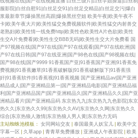
线视频在线|国产在线视频直播
白丝三级片|白丝学姐操逼|白丝制
服影院|白丝自慰91|白丝足交91|白丝足交精品|白丝足交污|爆白
浆最新章节|爆操黑丝高跟|爆操黑丝空姐
欧美午夜|欧美午夜不
卡|欧美午夜大片|欧美性猛交免费视频软件|欧美性猛交内射兽交
老熟妇|欧美性情一线免费http|欧美性色欧美性A片色欲|欧美性
生交A片免费看|欧美性生交BBB无码|欧美性生交大片免费看
国
产97视频在线|国产97在线|国产97在线观看|国产97在线欧洲|国
产97在线日韩|国产97在线亚洲|国产98色在线|国产98视频在线|
国产98在线|国产9999
91香蕉国产亚|91香蕉国产亚洲|91香蕉免
费视频|91香蕉嫩草|91香蕉破解版|91香蕉破解版下|91香蕉强
奸|91香蕉软件|91香蕉视|91香蕉视频
国产亚洲精品av|国产亚洲
精品成人|国产亚洲精品第一|国产亚洲精品电影|国产亚洲精品福
利|国产亚洲精品国产|国产亚洲精品久|国产亚洲精品久久|国产亚
洲精品看片|国产亚洲精品码
东京热九九|东京热九九色影院|东京
热久久|东京热久久99|东京热久久AV|东京热久久网|东京热久久
综合|东京热狼人激情|东京热狼人男人黄|东京热力无码
主站蜘蛛池模板：
女同网站交友
|
泰国最美人妖宝儿
|
欧美中文
字幕一区
|
久草app
|
青青草免费播放
|
亚洲成人午夜影院
|
欧美