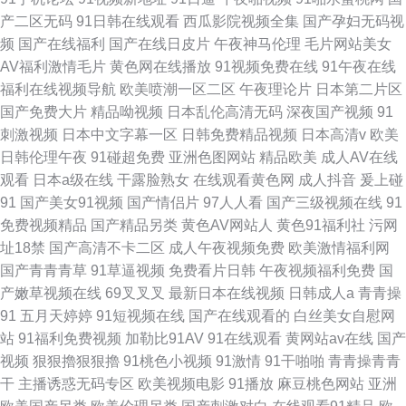
产二区无码
91日韩在线观看
西瓜影院视频全集
国产孕妇无码视
频
国产在线福利
国产在线日皮片
午夜神马伦理
毛片网站美女
AV福利激情毛片
黄色网在线播放
91视频免费在线
91午夜在线
福利在线视频导航
欧美喷潮一区二区
午夜理论片
日本第二片区
国产免费大片
精品呦视频
日本乱伦高清无码
深夜国产视频
91
刺激视频
日本中文字幕一区
日韩免费精品视频
日本高清v
欧美
日韩伦理午夜
91碰超免费
亚洲色图网站
精品欧美
成人AV在线
观看
日本a级在线
干露脸熟女
在线观看黄色网
成人抖音
爰上碰
91
国产美女91视频
国产情侣片
97人人看
国产三级视频在线
91
免费视频精品
国产精品另类
黄色AV网站人
黄色91福利社
污网
址18禁
国产高清不卡二区
成人午夜视频免费
欧美激情福利网
国产青青青草
91草逼视频
免费看片日韩
午夜视频福利免费
国
产嫩草视频在线
69叉叉叉
最新日本在线视频
日韩成人a
青青操
91
五月天婷婷
91短视频在线
国产在线观看的
白丝美女自慰网
站
91福利免费视频
加勒比91AV
91在线观看
黄网站av在线
国产
视频
狠狠擼狠狠擼
91桃色小视频
91激情
91干啪啪
青青操青青
干
主播诱惑无码专区
欧美视频电影
91播放
麻豆桃色网站
亚洲