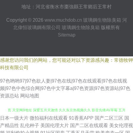
地址：河北省衡水市棗強縣王常鄉后王常村
Copyright © 2026
www.muchdob.cn
玻璃鋼生物除臭箱
河
北偉恒玻璃鋼有限公司
玻璃鋼生物除臭箱
版權所有
Sitemap
感谢您访问我们的网站，您可能还对以下资源感兴趣：常德牧钾
科技有限公司
97色哟哟97|97色欲人妻|97色在线|97色在线观看|97色在线视
频|97色中色综合网|97色中文字幕a|97色资源|97色资源站|97色
资源总站
网站地图
日本一级大片
微拍福利在线观看
91香蕉APP
国产二区三区
国
极品美女内射91 亚洲色偷自 超碰在线伊人97网 久久嫩草精品 91福利资源网
产精品性
乱伦种子
美国伦理大片
国产二区在线观看
美女伦理视
频
福利偷拍小视频
91社区国产
丁香五月天堂
欧美变态一区
国