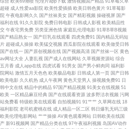
综合
欧美69潮喷
伦理片app下载
激情视频国产精品
91草莓久草
锋亚洲无码 欧美在线AB视频 日韩旡套 性欧俄肥婆性 91黑丝高跟后入 91网
超碰
成人性爱aa影院
欧美性爱插插
欧美日韩色黄片
91草莓影
院
午夜电影网久久
国产丝袜美女
国产精彩视频
操碰视屏
国产
址在线免费观看 影音先锋一啪啪av网 91n在线入口 91牛91ncom 亚洲精品
福利在线
91久久影院
免费日韩电影
日韩成人影视
欧美精品性
交
午夜宅男免费
另类亚洲色情
家庭乱伦理电影
91草B草B视频
白浆高清久久 伊人久久AV诱惑悠悠 香蕉伊在 欧美日韩国产成人精品 污影院
国产精品熟女一
国产巨乳在线观看
四虎免费91
国内精品无码短
片
超碰成人操操
欧美猛交视频
西瓜影院在线观看
欧美做受日韩
啪啪啪麻豆 午夜私人 91精品在线观看免费视频 91污秽版 AV日韩理论在线观
国产在线一
国产原创视频在线
国产视频高清
国产丝袜一区
黄色
av网址大全
人妻乱视
国产成人在线网站
久草视频资源站
综合
看 东方av影库在线 国产精品一区自拍 国产av网页 wwwcn欧美 91人妻天堂
五月香
成人app在线
四虎试看
91男女
国产男小鲜肉同
福利影
院网站
激情五月天色色
欧美极品电影
日韩成人第一页
国产日韩
阿v免费观看在线 无码92 亚洲国产艹艹网站 亚洲国产综合一区 91肥BB导航
欧美电影
久久机热
成人午夜网
黄色天堂男人
操视频免费91
日
韩中文在线
精品中的精品
97国产精品视频
91美女在线视频
51
在线 91视频青青 www俺去也com 91视频网站在线免费观看 白浆二区欧美
欧美
一区精品麻豆经典
国产在线观看资源
波多野洁衣视频
污网
站免费看
特级欧美在线观看
自拍视频91
91艹艹
久草网在线
18
97大香蕉在线直播 91在线探花高清 99久草 91黄瓜视频在线观看 av导航国
福利影院
老司机蜜桃在线
成人精品一区二区
韩日爆乳无码三级
欧美伦理电影网站
艹艹操操
AV黄色观看网站
日韩欧美在线国
产少妇在线 91嫩草嫩草蜜桃久久 草逼网站国产 激情啪啪综合 成人福利视频
产
新91视频网
国产精品分类在线
97午夜福利视频
岛国AV动作