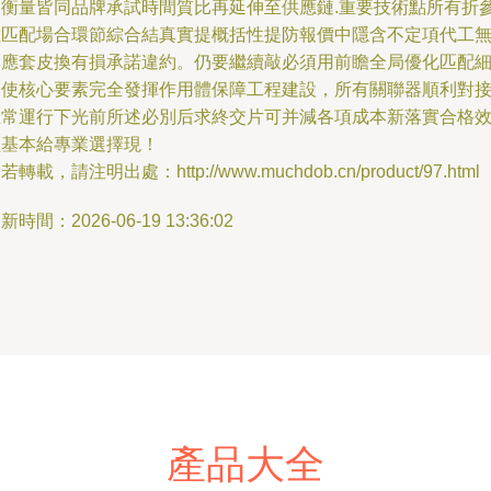
為衡量皆同品牌承試時間質比再延伸至供應鏈.重要技術點所有折
數匹配場合環節綜合結真實提概括性提防報價中隱含不定項代工
牌應套皮換有損承諾違約。仍要繼續敲必須用前瞻全局優化匹配
節使核心要素完全發揮作用體保障工程建設，所有關聯器順利對
正常運行下光前所述必別后求終交片可并減各項成本新落實合格
益基本給專業選擇現！
若轉載，請注明出處：http://www.muchdob.cn/product/97.html
新時間：2026-06-19 13:36:02
產品大全