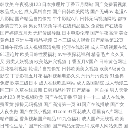
韩欧美
午夜视频123
日本推理片
丁香五月网站
国产免费看视频
极品成人色
成人黑料自拍
国产日韩欧美网站
国产无码av
老湿A
片影院
国产精品自拍偷拍
牛牛影院A片
日韩无码视频网站
都市
激情变态另类
男女91视频
字幕在线精品播放
免费国产在线看
国产婷婷五月天
无码传媒导航
日本电影伦理
国产午夜高清
美女
黄色18
亚洲午夜精品视频
日本三级成人观看
国产精品第12页
日韩午夜场
成人视频高清免费
伦理在线影视
成人三级视频在线
91理论片
欧美日韩性爱福利
av午夜探花福利
精品毛片
久久叉
叉
另类人妖视频
欧美熟妇穴视频
丁香五月V国产
日韩黄色网址
豆花福利视频
轮理片自拍偷拍
日韩欧美美女视频
欧美A级黄色
影院
丁香影视五月花
福利视频电影久久
污污污污免费
91金典
免费
欧美三级日本
成人在线吃瓜网站
成人岛国影院
成人动漫二
区三区
久草在线最新
日韩精品推荐
国产精品一区自拍
男人天堂
a片123
另类视频欧美
国产在线直播
亚洲卡一卡二
成人在线免
费看黄
操操无码视频
国产高清第一页
91国产在线播放
国产女
人夜夜做
国产在线小视频
91com
91豆花成人
哪里有A片网址
精产国品
香蕉视频国产精品
91九色福利
成人国产无线视
欧美
日韩性生活片
国产伦理剧
国产精品无套无码
成年人网站免费
国