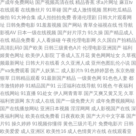
产成年免费网站
国产视频高清在线
精品香蕉
求a片网址
麻豆tv
费在线观看 91视频进入网页 九一传媒网站 日韩无码兔费 中文国产日本韩国
在线观看
在线撸丝片
91草碰
国产成人激情视频
黑料吃瓜精品
偷拍
91大神合集
成人拍拍拍免费
香港伦理剧
日韩大片观看网
精品 亚成人洲电影在线 色色网的五月天 日韩蜜桃专区 影音先锋avav最新 手
址
日韩免费电影
91羞羞视频
国产网站
青草全福视在线
性导航
影视AV
日本一级在线视频
国产好片浮力
91久操
国产精品成人
机免费福利视频91 91黑料在线视频黑丝 av日韩福利精品导航 伊人五月天成
在线
精品免费看
人人看操碰
午夜伦理电影网
久久国自产拍精品
高清乱码0
国产欧美
日韩三级黄色A片
伦理电影亚洲国产
福利
人 超碰91在线 av无码先锋 91色动漫视频成人 韩国欧美 久久少妇人妻夜夜
姬黄色网址
欧美伊人影院
丁香成人五月花
黄色网网址女
久草视
频最新网址
日韩大片在线看
久久亚洲人成
亚州色图乱伦小说
国
骚 色悠悠综合在线观看 91超碰人人艹 91碰在线免费视频 在线精品 91一起c
产va免费观看
国产人妖第二
成人影片h
91色婷婷瑟色
东京热狠
狠草
日韩精品观看
91最新国产精品
一级黄色网
91色色人妻
都
国产日日夜夜艹 日韩欧美成人综合 91豆花打开 91麻豆传媒三区 大香蕉伊人
市激情婷婷
91精品国产91
云涩福利在线导航
91视色
午夜福利
在线网站
91直播
91处女
伊人网青青草
国产又爽又黄又无
久草
婷婷 欧美精品H片 国产影院在线观看 91性生活视频 国产精品超碰久久 欧美
福利资源网
东方成人在线
国产一级免费大片
成年免费视频网站
国产在线播放网站
亚洲日本视频
淫淫网网
成人影视国产在线
深
色图澳洲 亚洲黄色网络 97干影院 欧美一级毛免费 久操网国产精品 av夜先锋
夜福利网址
欧美在线免费看
日夜夜欧美
国产大片中文字幕
国产
片91
操久婷婷
91视频你懂得
黄色三级片毛片
免费电影片
日韩
在线资源 91性愛 后入jK啪啪动漫 浮力av 蜜桃成人综合网 先锋资源网站AV
欧美爱爱
成人亚洲区
欧美性16
成人色情黄片在线
在线观看亚