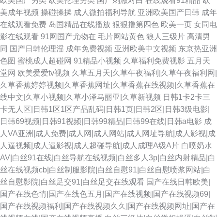
欧美国产另类
欧美伦理另类
国产刺激对白
在线观看91精品
欧
美成年视频
操碰操揉
成人微拍福利导航
亚洲欧美国产日韩
成年
在线观看免费
岛国精品在线播放
狠狠撸第四色
欧美一页
女同电
影在线观看
91网国产尤物在
毛片网站黄色
狼人三级片
高清男
同
国产日韩伦理淫
成年免费视频
亚洲欧美中文视频
东京热亚洲
色图
蜜桃成人超碰网
91精品小视频
久草福利免费视影
五月天
堂网
欧美爱爱tv视频
久草五月天|久草午夜福利|久草午夜福利网|
久草香蕉婷婷视频|久草香蕉网址|久草香蕉在线视频|久草香蕉在
线中文|久草小视频|久草小泽马丽亚|久草新视频
日韩1卡2卡三
卡无人区|日韩1区1区产品乱码|日韩1页|日韩2区|日韩3级电影|
日韩69视频|日韩91视频|日韩99精品|日韩99在线|日韩a电影
成
人VA亚洲|成人免费|成人网|成人网站|成人网址导航|成人影视|成
人逼视频|成人逼影视|成人超碰导航|成人成理A级A片
白喷奶水
AV|白丝91在线|白丝导航在线视频|白丝多人3p|白丝内射精品|白
丝在线视频cb|白丝制服影院|白丝自慰91|白丝自慰喷浆网站|白
丝自慰影院|白丝足交91|白丝足交在线观看
国产在线日韩欧美|
国产在线色情|国产在线色五月|国产在线视频|国产在线视频69|
国产在线视频福利|国产在线视频久久|国产在线视频网址|国产在