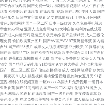
页 天堂网9地址 深爱五月天激情 久久东京热视频久久 影音先锋AV草莓 五月
产综合在线观看
国产免费一级片
福利视频资源站
成人午夜在线
观看
欧美图片在线观看
在线观看h视频
国产a级0
变性人妖
国产
天成人电影导航 五月婷婷社区 午夜色婷婷网 亚洲三级网站网址 91乏力操妹
福利永久
日韩中文字幕观看
足交在线播放91
丁香五月色网站
黄色3级抢网站
国产一区二区
日本一级婬片
久久免费手机视频
子 91精品成品种 91女生视频 影音先锋91AV 91com视频 另类激情第一页 91
学生妹Av网站
亚洲人成免费网站
91大神自拍
福利片在线观看
国产成人内射无码
激情五月极品婷婷
国产剧情精品
成人三级伦
在线视频国产 影音先锋看A片 日韩三极 午夜在线色天堂 午夜成人手机在线
理免费
偷怕欧美亚州图片
国产AV国产AV
97亚洲精华液
国内精
自线
国产精品3级片
成年女人视频
狠狠撸亚洲欧美
91操碰在线
91国产盗摄 91探花极品 91人人操人人妻 51伪娘黑料网 91在线小视频网址
国产高清精品二区
国产欧美在线视频
欧美色综合网
91国产自拍
偷拍
香蕉911
花蝴蝶看片免费
白丝美女免费网站
欧美女人与动
肏屄四虎 超碰97人妻 丁香花宗合 成人综合色区 东方AV正在进入 东方四虎
物交
国产精品无码电影
91插插库
97超碰大香蕉
户外自慰影院
国产一区二区二区
国产偷窥盗摄视频
成人动漫网站观看
欧美第
一区二区三区 91线上网站 91性生活小视频 97色色狼友 91影片 成人在线观
一页夜夜
91成人精品视频
蜜桃爱爱视频
乱伦熟女五月天
91香
蕉视
福利在线视频直播
一区xxxxx
岛国大片免费视频
一道日本
看第七页 91蜜桃日韩 青青操aV 色色97爱 后入丰满少妇 黄射网站 免费视频
亚洲香蕉
国产91高清精品
国产一区二区福利
伦理在线播放
人
妻无码精品
91自拍在线观看
国产一级片内射
夜夜骑青青草
欧
久久就久久 麻豆尤物视频 欧美影片网站推荐 欧日韩美精品四区 日韩精品第
美色图人妻
在线免费欧美视频
免费黄色毛片
成人精品无码视频