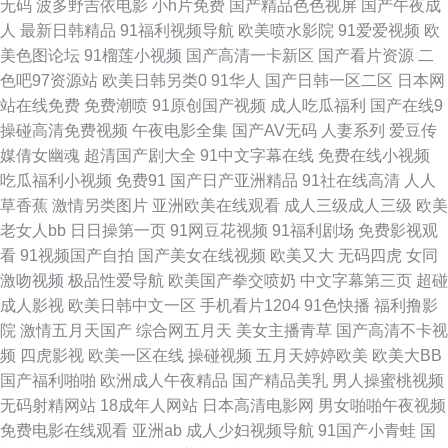
无码
波多野吉依电影
小h片免费
国产精品色色视屏
国产午夜成
A片成人午夜剧场 福利视频区 国精久久 黑丝老师给我91 探花在线少妇 欧洲
人
最新日韩精品
91福利视频导航
欧美喷水影院
91爱爱视频
欧
美色图论坛
91榴莲小视频
国产高清一卡新区
国产看片资源
二
亚洲精品人妻 午夜福利一区二区国产 91超碰国产在线观看 欧美日韩操一区
色吧97资源站
欧美日韩另类0
91华人
国产日韩一区二区
日本网
站在线免费
免费潮喷
91原创国产视频
成人吃瓜福利
国产在线9
性福五月天激情 久久伊人蜜桃av 色妞干网免费视频网站 四虎性交影院 人妖
操碰高清免费视频
午夜电影全集
国产AV无码
人妻系列
爱豆传
媒倩女幽魂
超清国产剧大全
91中文字幕在线
免费在线小视频
日人妖 五月天色社区 亚洲淫爱网 日韩毛片网址 亚洲欧美九区 1024国产免费
吃瓜福利小视频
免费91
国产日产亚洲精品
91社在线高清
人人
草香蕉
激情另类图片
亚洲欧美在线观看
成人三级成人三级
欧美
99热久 久久福利社视频 操逼色播 91在线视频精品 91精品福利片 影音先锋a
老女人bb
日日操第一页
91网豆花视频
91福利剧场
免费影视观
看
91视频国产自拍
国产美女在线视频
欧美又大
无码四虎
女同
级片 五月天黄色网址 欧美视频1区2区 九1免费网页 日本阿V网站视频观看
激吻视频
极品性爱导航
欧美国产拳交喷奶
中文字幕第三页
超碰
成人影视
欧美日韩中文一区
手机看片1204
91色快播
福利撸影
三级网站 影音先锋精品av 人妻在线官网 91校花宝儿在线 丁香色图五月 极品
院
激情五月天国产
综合网五月天
美女主播青草
国产高清不卡视
频
四虎影视
欧美一区在线
操碰视频
五月天婷婷欧美
欧美大BB
AV福利 久草资源免费福利网站 偷拍99热 91人人妻 A片黄色网址 久久视频香
国产福利啪啪
欧洲成人午夜精品
国产精品美乳
男人操蜜桃视频
无码射精网站
18成年人网站
日本高清电影网
男女啪啪午夜视频
久久草电影 欧日美小视频 手机一级h迷奸系列 影音先锋强奸电影 AV网站免
免费电影在线观看
亚洲ab
成人少妇视频导航
91国产小青蛙
国