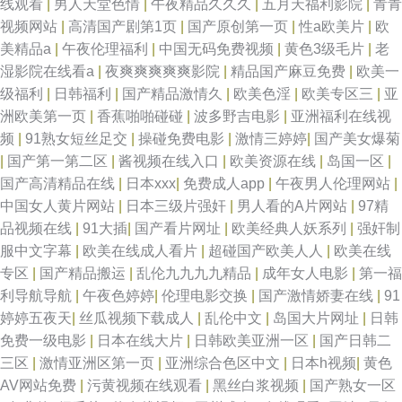
线观看
|
男人天堂色情
|
午夜精品久久久
|
五月天福利影院
|
青青
视频网站
|
高清国产剧第1页
|
国产原创第一页
|
性a欧美片
|
欧
美精品a
|
午夜伦理福利
|
中国无码免费视频
|
黄色3级毛片
|
老
湿影院在线看a
|
夜爽爽爽爽爽影院
|
精品国产麻豆免费
|
欧美一
级福利
|
日韩福利
|
国产精品激情久
|
欧美色淫
|
欧美专区三
|
亚
洲欧美第一页
|
香蕉啪啪碰碰
|
波多野吉电影
|
亚洲福利在线视
频
|
91熟女短丝足交
|
操碰免费电影
|
激情三婷婷
|
国产美女爆菊
|
国产第一第二区
|
酱视频在线入口
|
欧美资源在线
|
岛国一区
|
国产高清精品在线
|
日本xxx
|
免费成人app
|
午夜男人伦理网站
|
中国女人黄片网站
|
日本三级片强奸
|
男人看的A片网站
|
97精
品视频在线
|
91大插
|
国产看片网址
|
欧美经典人妖系列
|
强奸制
服中文字幕
|
欧美在线成人看片
|
超碰国产欧美人人
|
欧美在线
专区
|
国产精品搬运
|
乱伦九九九九精品
|
成年女人电影
|
第一福
利导航导航
|
午夜色婷婷
|
伦理电影交换
|
国产激情娇妻在线
|
91
婷婷五夜天
|
丝瓜视频下载成人
|
乱伦中文
|
岛国大片网址
|
日韩
免费一级电影
|
日本在线大片
|
日韩欧美亚洲一区
|
国产日韩二
三区
|
激情亚洲区第一页
|
亚洲综合色区中文
|
日本h视频
|
黄色
AV网站免费
|
污黄视频在线观看
|
黑丝白浆视频
|
国产熟女一区