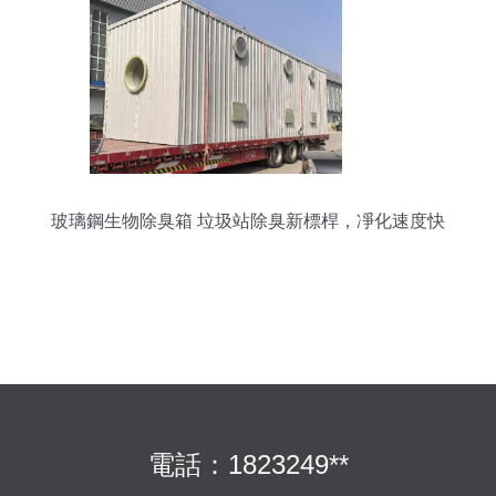
玻璃鋼生物除臭箱 垃圾站除臭新標桿，凈化速度快
如閃電
電話：1823249**