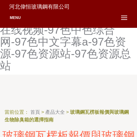
97色哟哟97-97色欲人妻-97
河北偉恒玻璃鋼有限公司
色在线-97色在线观看-97色
MENU
在线视频-97色中色综合
网-97色中文字幕a-97色资
源-97色资源站-97色资源总
站
當前位置：
首頁
>
產品大全
>
玻璃鋼瓦楞板報價與玻璃鋼
生物除臭箱的選擇指南
玻璃鋼瓦楞板報價與玻璃鋼