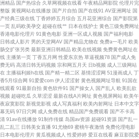
洲精品
国产热综合
久草网视频在线看
午夜精品网影院
伦理片完
91高清视频在线观看 精品国自产无码视频 五月婷六月花性爱网 91极品网站
整版
黄视网站在线播放
国产片自拍
国产在线91
AV亚洲网址
国
产经典三级在线
丁香婷婷五月综合
五月花亚洲综合
国产影院第
超碰人妻人人色 综合另类第四页 成人午夜无码 大香蕉伊在 欧美色图婷婷五
一页
乱码欧美孕交
超碰在线艹
日本在线护士
黄色三级免费网址
香港电影伦理片
91黄色电影
亚洲一区成人视频
国产福利电影
月天 福利夜AV 亚洲激情小说网 丝袜美足 91视频在线豆花 韩国福利一区 精
日韩成人影片
男的天堂网AV
国产精品尤物在
免费a一毛片
欧美
肠交扩张另类
最新亚洲日韩精品
欧美在线视频
免费黄色网址在
品久久人妻 久草资源福利站 日韩午夜精品 在线观看亚洲色图 操国产在线 丁
线
主播第一页
丁香五月网
性爱东京热
草逼视频78
国产成人免
费无码
高清日韩无码视频
宗和网五月天
日b视频
成人三级网站
香美女社区 免费精品av网站 91传媒在线视频网 丁香五月色播网 欧美爱就色
在
主播福利姬h在线
国产精一精二区
基情涩涩网
51漫画成人
丁
香5月综合网
91爱爱com
伊人涩涩射
黄色视频网址导航
91国在
色综合网 日韩亚洲Αν天堂 91豆花原创 免费肏屄 91次元网 91传媒免费观看
线观看
91最新自拍
黄色软件91
国产操女人
国产乱人
欧美乱欲
视频
超碰吃瓜
久草涩涩
最新在线A片网址
黄色视屏网站
欧美午
亚洲日韩成人在线 先锋影音人妻AV 91夫妻视频 91国产微拍 岛国AV一本道
夜寂寞影院
新视觉影视
成人写真福利
欧美内射网址
日本中文字
幕无码
97日穴网
成人免费在线
精品国产免费观看
国产不卡高
加勒比 九九热25 亚洲性爱c 91线看 91原创大神在线观看 东方四虎日剧网
清
91av在线播放
91制作传媒
岛国av资源
超碰91资源
国产乱一
乱二乱三
日韩美女直播
91尤物69
蜜桃午夜激情
免费伦理电影
91超碰碰在线 91啦国产 国产黑丝一区 欧美日韩黄色网址 伊人五月香蕉 超碰
日本电影伦理片
黄瓜视频成人
性爱婷婷
爱豆在线看
麻豆影院爱